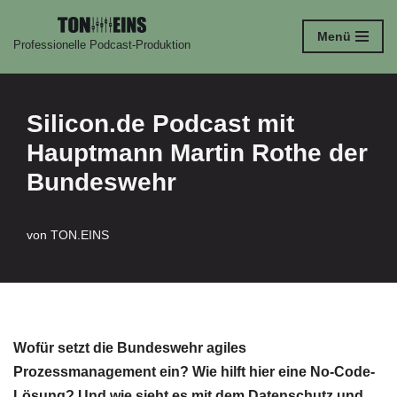
Menü
Professionelle Podcast-Produktion
Zum
Inhalt
springen
Silicon.de Podcast mit
Hauptmann Martin Rothe der
Bundeswehr
von
TON.EINS
Wofür setzt die Bundeswehr agiles
Prozessmanagement ein? Wie hilft hier eine No-Code-
Lösung? Und wie sieht es mit dem Datenschutz und