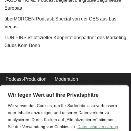
JAGD & HUND Podcast begleitet die größte Jagdmesse
Europas
überMORGEN Podcast: Special von der CES aus Las
Vegas
TON.EINS ist offizieller Kooperationspartner des Marketing
Clubs Köln-Bonn
Podcast-Produktion
Moderation
Podcast-Workshops
Referenzen
Podcast-Studio
Podcast-Jingles
Team
Kontakt
Wir legen Wert auf Ihre Privatsphäre
Impressum
Wir verwenden Cookies, um Ihr Surferlebnis zu verbessern
oder Inhalte anzuzeigen und unseren Datenverkehr zu
Datenschutzerklärung
analysieren. Durch Klicken auf „Alle akzeptieren“ stimmen
Datenschutzerklärung Social Media
Sie der Verwendung von Cookies zu.
Datenschutzerklärung