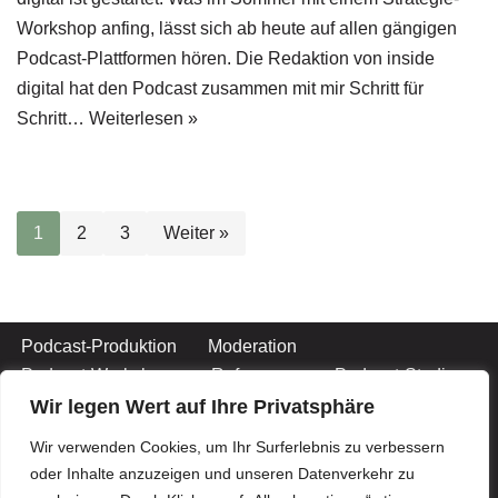
Workshop anfing, lässt sich ab heute auf allen gängigen
Podcast-Plattformen hören. Die Redaktion von inside
digital hat den Podcast zusammen mit mir Schritt für
Schritt…
Weiterlesen »
1
2
3
Weiter »
Podcast-Produktion
Moderation
Podcast-Workshops
Referenzen
Podcast-Studio
Podcast-Jingles
Team
Kontakt
Wir legen Wert auf Ihre Privatsphäre
Impressum
Wir verwenden Cookies, um Ihr Surferlebnis zu verbessern
oder Inhalte anzuzeigen und unseren Datenverkehr zu
Datenschutzerklärung