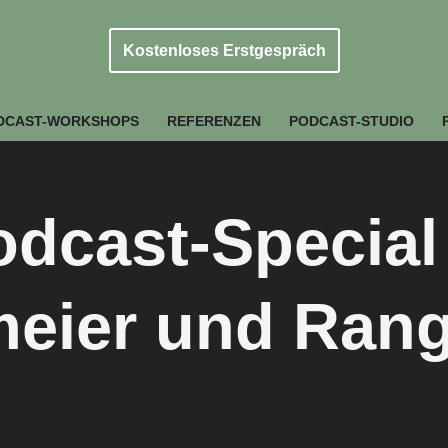
Kostenloses Erstgespräch
DCAST-WORKSHOPS
REFERENZEN
PODCAST-STUDIO
dcast-Special
eier und Ran